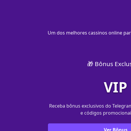
Um dos melhores cassinos online para
🎁 Bônus Exclu
VIP
Receba bônus exclusivos do Telegra
e códigos promocionai
Ver Bônus