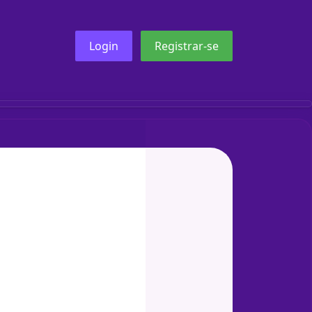
Login
Registrar-se