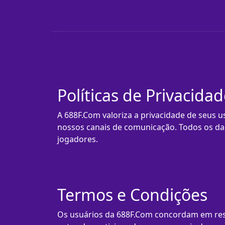
Políticas de Privacida
A 688F.Com valoriza a privacidade de seus 
nossos canais de comunicação. Todos os dad
jogadores.
Termos e Condições
Os usuários da 688F.Com concordam em resp