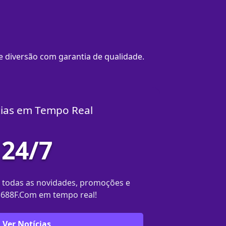
e diversão com garantia de qualidade.
cias em Tempo Real
24/7
e todas as novidades, promoções e
 688F.Com em tempo real!
Ver Notícias