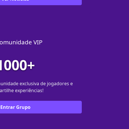
Comunidade VIP
1000+
unidade exclusiva de jogadores e
rtilhe experiências!
Entrar Grupo