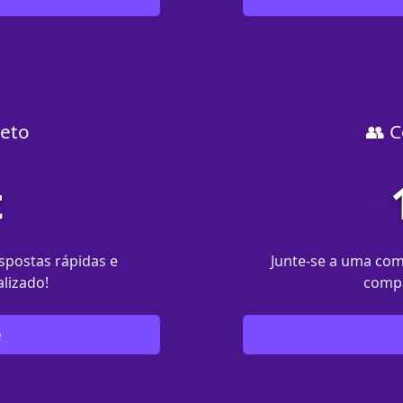
reto
👥 
t
espostas rápidas e
Junte-se a uma com
lizado!
compa
e