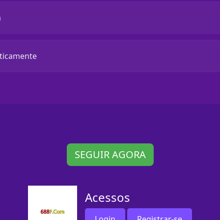
a
aticamente
SEGUIR AGORA
Acessos
Login
Registrar-se