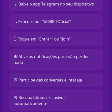
📱 Baixe o app Telegram no seu dispositivo
🔍 Procure por "@68BrlOficial"
👆 Toque em "Entrar" ou "Join"
🔔 Ative as notificações para não perder
nada
💬 Participe das conversas e interaja
🎁 Receba bônus exclusivos
automaticamente