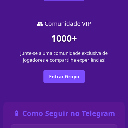
👥 Comunidade VIP
1000+
Junte-se a uma comunidade exclusiva de
jogadores e compartilhe experiências!
Entrar Grupo
📱 Como Seguir no Telegram