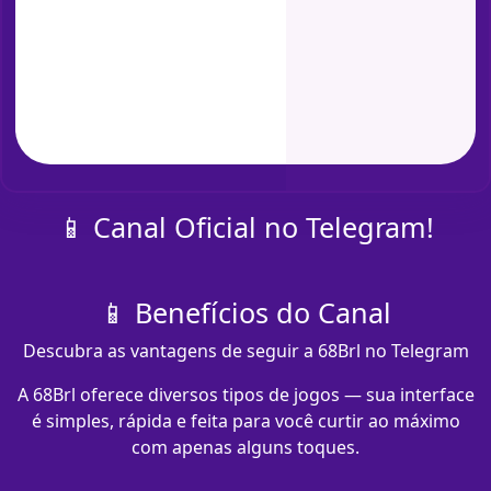
📱 Canal Oficial no Telegram!
📱 Benefícios do Canal
Descubra as vantagens de seguir a 68Brl no Telegram
A 68Brl oferece diversos tipos de jogos — sua interface
é simples, rápida e feita para você curtir ao máximo
com apenas alguns toques.