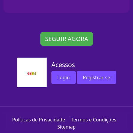
SEGUIR AGORA
Acessos
Login
Registrar-se
Políticas de Privacidade
Termos e Condições
Sitemap