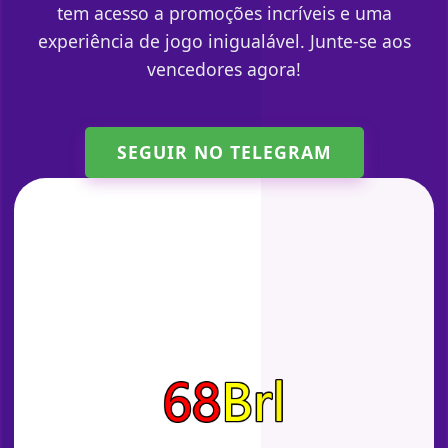
tem acesso a promoções incríveis e uma
experiência de jogo inigualável. Junte-se aos
vencedores agora!
SEGUIR NO TELEGRAM