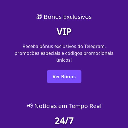
🎁 Bônus Exclusivos
VIP
Receba bônus exclusivos do Telegram,
promoções especiais e códigos promocionais
únicos!
Ver Bônus
📢 Notícias em Tempo Real
24/7