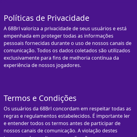
Políticas de Privacidade
A 68Brl valoriza a privacidade de seus usuários e está
empenhada em proteger todas as informações
pessoais fornecidas durante o uso de nossos canais de
comunicação. Todos os dados coletados são utilizados
exclusivamente para fins de melhoria contínua da
experiência de nossos jogadores.
Termos e Condições
Os usuários da 68Brl concordam em respeitar todas as
regras e regulamentos estabelecidos. É importante ler
e entender todos os termos antes de participar de
nossos canais de comunicação. A violação destes