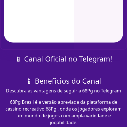
📱 Canal Oficial no Telegram!
📱 Benefícios do Canal
Descubra as vantagens de seguir a 68Pg no Telegram
68Pg Brasil é a versão abreviada da plataforma de
cassino recreativo 68Pg , onde os jogadores exploram
um mundo de jogos com ampla variedade e
jogabilidade.