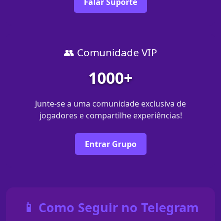
Falar Suporte
👥 Comunidade VIP
1000+
Junte-se a uma comunidade exclusiva de
jogadores e compartilhe experiências!
Entrar Grupo
📱 Como Seguir no Telegram