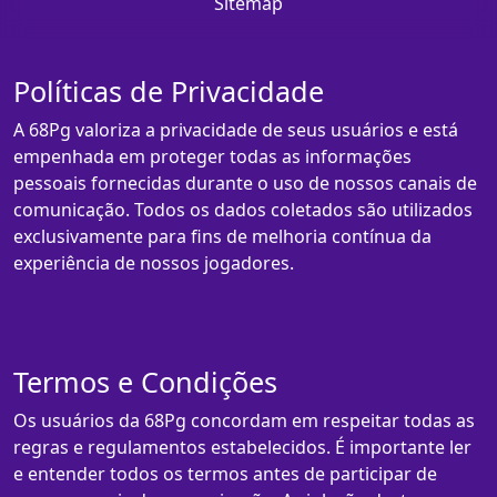
Sitemap
Políticas de Privacidade
A 68Pg valoriza a privacidade de seus usuários e está
empenhada em proteger todas as informações
pessoais fornecidas durante o uso de nossos canais de
comunicação. Todos os dados coletados são utilizados
exclusivamente para fins de melhoria contínua da
experiência de nossos jogadores.
Termos e Condições
Os usuários da 68Pg concordam em respeitar todas as
regras e regulamentos estabelecidos. É importante ler
e entender todos os termos antes de participar de