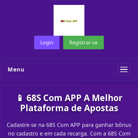
Login
Registrar-se
Menu
📱 68S Com APP A Melhor
Plataforma de Apostas
Cadastre-se na 68S Com APP para ganhar bônus
no cadastro e em cada recarga. Com a 68S Com