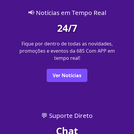
📢 Notícias em Tempo Real
24/7
Fique por dentro de todas as novidades,
promoções e eventos da 68S Com APP em
tempo real!
Ver Notícias
💬 Suporte Direto
Chat