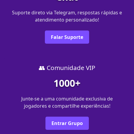
Suporte direto via Telegram, respostas rápidas e
atendimento personalizado!
Falar Suporte
👥 Comunidade VIP
1000+
Junte-se a uma comunidade exclusiva de
jogadores e compartilhe experiências!
Entrar Grupo