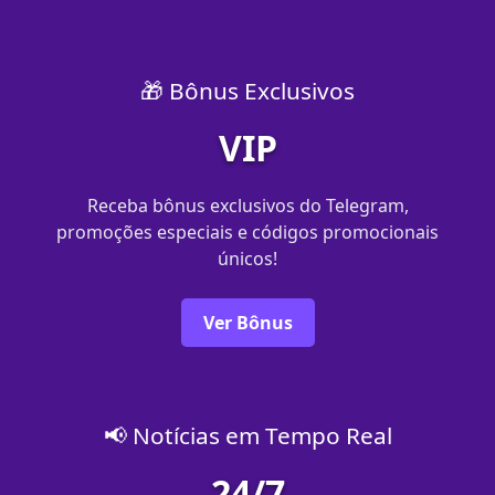
🎁 Bônus Exclusivos
VIP
Receba bônus exclusivos do Telegram,
promoções especiais e códigos promocionais
únicos!
Ver Bônus
📢 Notícias em Tempo Real
24/7