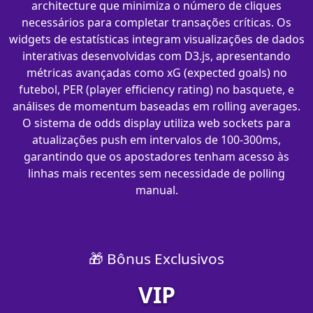
architecture que minimiza o número de cliques
necessários para completar transações críticas. Os
widgets de estatísticas integram visualizações de dados
interativas desenvolvidas com D3.js, apresentando
métricas avançadas como xG (expected goals) no
futebol, PER (player efficiency rating) no basquete, e
análises de momentum baseadas em rolling averages.
O sistema de odds display utiliza web sockets para
atualizações push em intervalos de 100-300ms,
garantindo que os apostadores tenham acesso às
linhas mais recentes sem necessidade de polling
manual.
🎁 Bônus Exclusivos
VIP