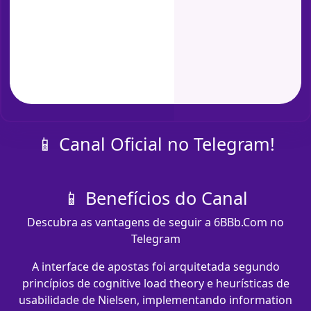
📱 Canal Oficial no Telegram!
📱 Benefícios do Canal
Descubra as vantagens de seguir a 6BBb.Com no
Telegram
A interface de apostas foi arquitetada segundo
princípios de cognitive load theory e heurísticas de
usabilidade de Nielsen, implementando information