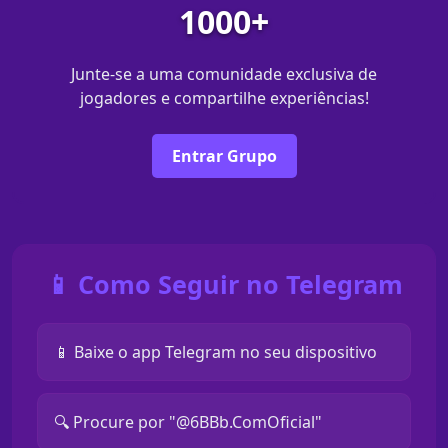
1000+
Junte-se a uma comunidade exclusiva de
jogadores e compartilhe experiências!
Entrar Grupo
📱 Como Seguir no Telegram
📱 Baixe o app Telegram no seu dispositivo
🔍 Procure por "@6BBb.ComOficial"