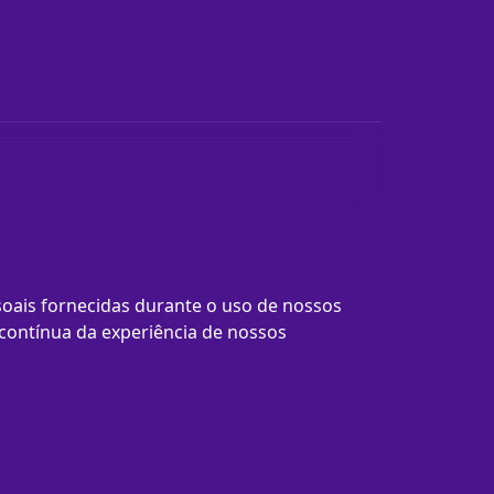
soais fornecidas durante o uso de nossos
 contínua da experiência de nossos