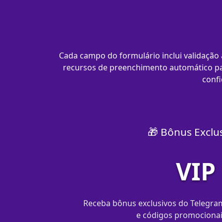
Cada campo do formulário inclui validação
recursos de preenchimento automático par
confi
🎁 Bônus Exclu
VIP
Receba bônus exclusivos do Telegra
e códigos promocionai