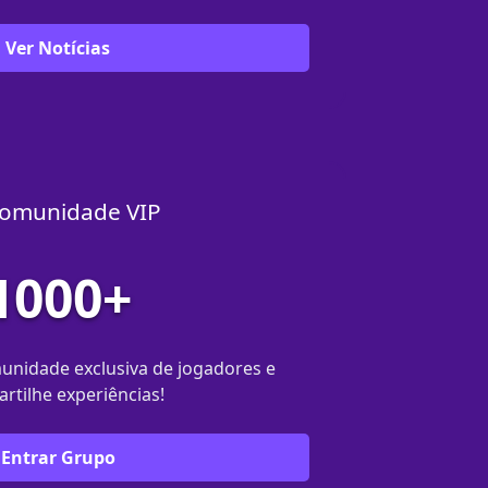
Ver Notícias
Comunidade VIP
1000+
unidade exclusiva de jogadores e
rtilhe experiências!
Entrar Grupo