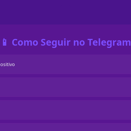
📱 Como Seguir no Telegram
ositivo