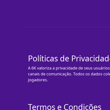
Políticas de Privacida
A 6K valoriza a privacidade de seus usuári
canais de comunicação. Todos os dados cole
jogadores.
Termos e Condições