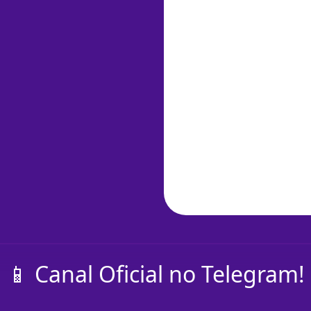
📱 Canal Oficial no Telegram!