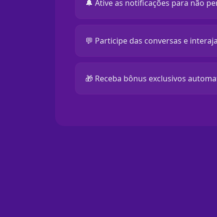
🔔 Ative as notificações para não p
💬 Participe das conversas e interaj
🎁 Receba bônus exclusivos autom