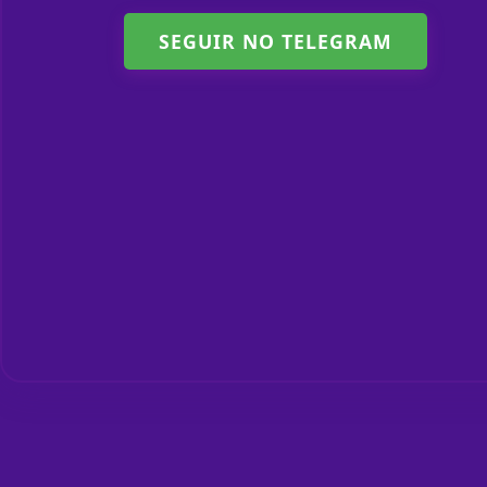
SEGUIR NO TELEGRAM