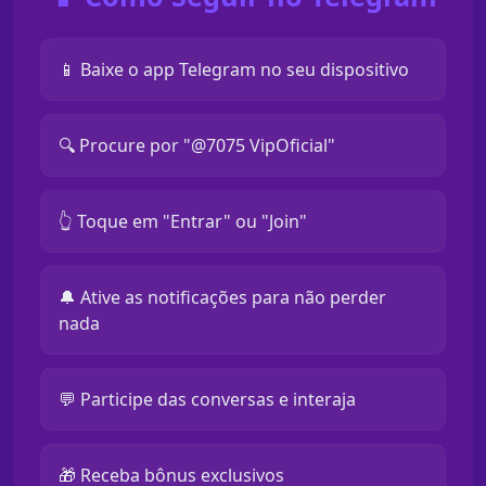
📱 Baixe o app Telegram no seu dispositivo
🔍 Procure por "@7075 VipOficial"
👆 Toque em "Entrar" ou "Join"
🔔 Ative as notificações para não perder
nada
💬 Participe das conversas e interaja
🎁 Receba bônus exclusivos