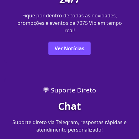
Fique por dentro de todas as novidades,
promoções e eventos da 7075 Vip em tempo
real!
Ver Notícias
💬 Suporte Direto
Chat
Suporte direto via Telegram, respostas rápidas e
atendimento personalizado!