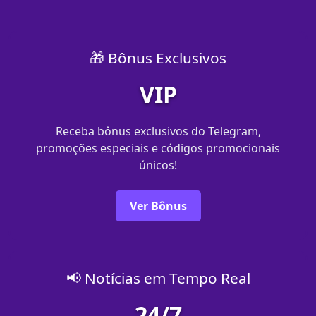
🎁 Bônus Exclusivos
VIP
Receba bônus exclusivos do Telegram,
promoções especiais e códigos promocionais
únicos!
Ver Bônus
📢 Notícias em Tempo Real
24/7