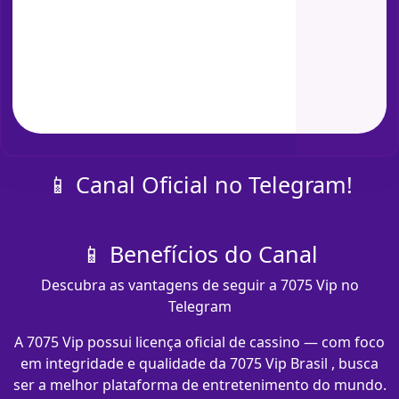
📱 Canal Oficial no Telegram!
📱 Benefícios do Canal
Descubra as vantagens de seguir a 7075 Vip no
Telegram
A 7075 Vip possui licença oficial de cassino — com foco
em integridade e qualidade da 7075 Vip Brasil , busca
ser a melhor plataforma de entretenimento do mundo.