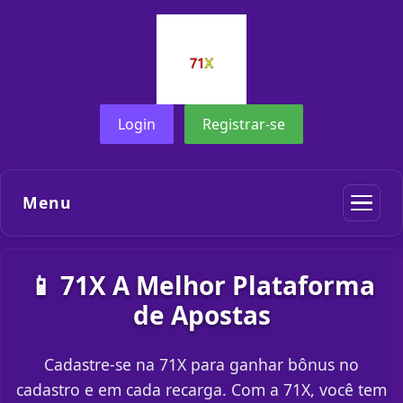
Login
Registrar-se
Menu
📱 71X A Melhor Plataforma
de Apostas
Cadastre-se na 71X para ganhar bônus no
cadastro e em cada recarga. Com a 71X, você tem