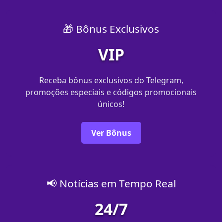
🎁 Bônus Exclusivos
VIP
Receba bônus exclusivos do Telegram,
promoções especiais e códigos promocionais
únicos!
Ver Bônus
📢 Notícias em Tempo Real
24/7