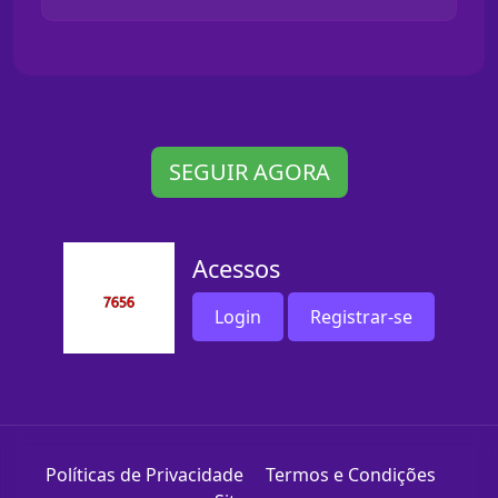
SEGUIR AGORA
Acessos
Login
Registrar-se
Políticas de Privacidade
Termos e Condições