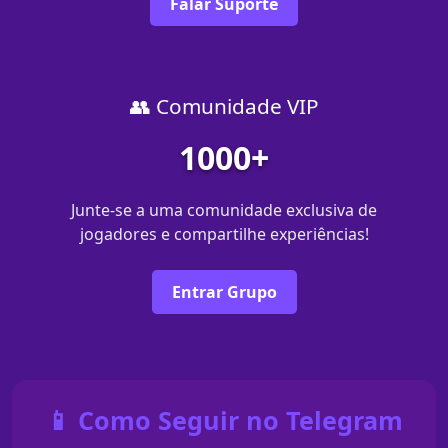
Falar Suporte
👥 Comunidade VIP
1000+
Junte-se a uma comunidade exclusiva de
jogadores e compartilhe experiências!
Entrar Grupo
📱 Como Seguir no Telegram