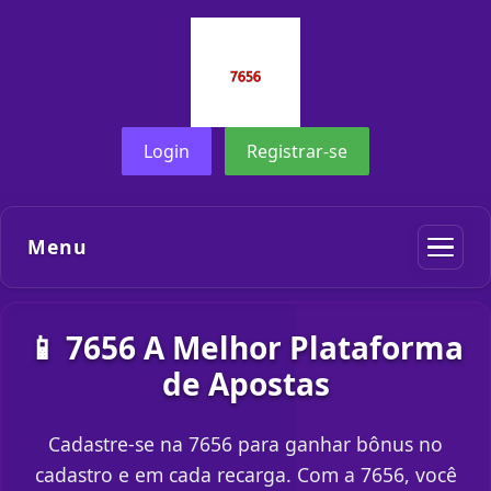
Login
Registrar-se
Menu
📱 7656 A Melhor Plataforma
de Apostas
Cadastre-se na 7656 para ganhar bônus no
cadastro e em cada recarga. Com a 7656, você