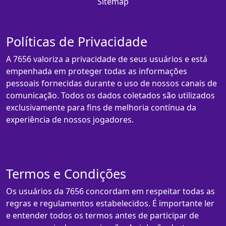
Sitemap
Políticas de Privacidade
A 7656 valoriza a privacidade de seus usuários e está
empenhada em proteger todas as informações
pessoais fornecidas durante o uso de nossos canais de
comunicação. Todos os dados coletados são utilizados
exclusivamente para fins de melhoria contínua da
experiência de nossos jogadores.
Termos e Condições
Os usuários da 7656 concordam em respeitar todas as
regras e regulamentos estabelecidos. É importante ler
e entender todos os termos antes de participar de