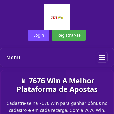
Login
Registrar-se
Menu
📱 7676 Win A Melhor
Plataforma de Apostas
Cadastre-se na 7676 Win para ganhar bônus no
cadastro e em cada recarga. Com a 7676 Win,