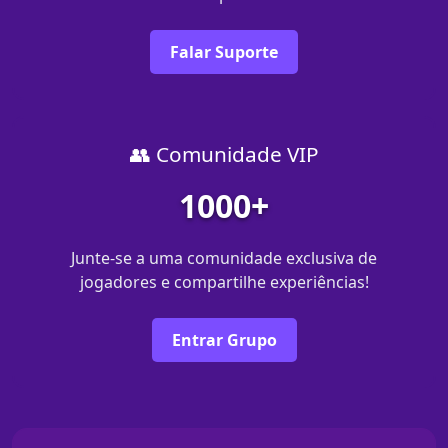
Falar Suporte
👥 Comunidade VIP
1000+
Junte-se a uma comunidade exclusiva de
jogadores e compartilhe experiências!
Entrar Grupo