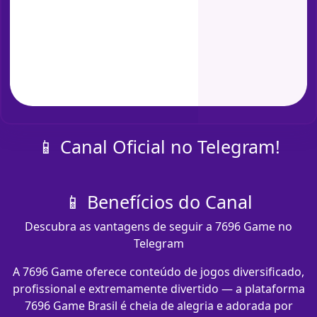
📱 Canal Oficial no Telegram!
📱 Benefícios do Canal
Descubra as vantagens de seguir a 7696 Game no
Telegram
A 7696 Game oferece conteúdo de jogos diversificado,
profissional e extremamente divertido — a plataforma
7696 Game Brasil é cheia de alegria e adorada por