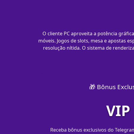
O cliente PC aproveita a potência gráfi
móveis. Jogos de slots, mesa e apostas es
resolução nítida. O sistema de render
🎁 Bônus Exclu
VIP
Receba bônus exclusivos do Telegra