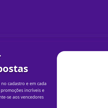
r
postas
 no cadastro e em cada
 promoções incríveis e
unte-se aos vencedores