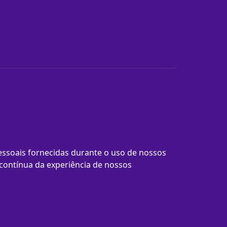
essoais fornecidas durante o uso de nossos
 contínua da experiência de nossos