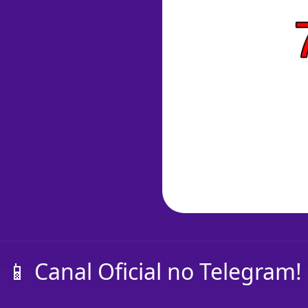
📱 Canal Oficial no Telegram!