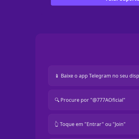
📱 Baixe o app Telegram no seu disp
🔍 Procure por "@777AOficial"
👆 Toque em "Entrar" ou "Join"