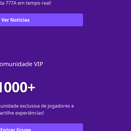
da 777A em tempo real!
Ver Notícias
Comunidade VIP
1000+
unidade exclusiva de jogadores e
rtilhe experiências!
Entrar Grupo