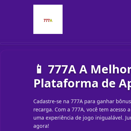
📱 777A A Melho
Plataforma de A
Cadastre-se na 777A para ganhar bônus
recarga. Com a 777A, você tem acesso a
uma experiência de jogo inigualável. J
agora!