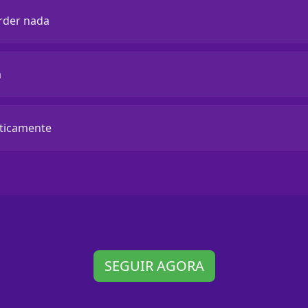
erder nada
a
aticamente
SEGUIR AGORA