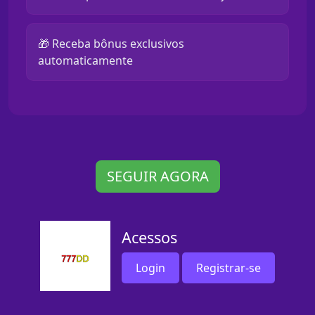
🎁 Receba bônus exclusivos
automaticamente
SEGUIR AGORA
Acessos
Login
Registrar-se