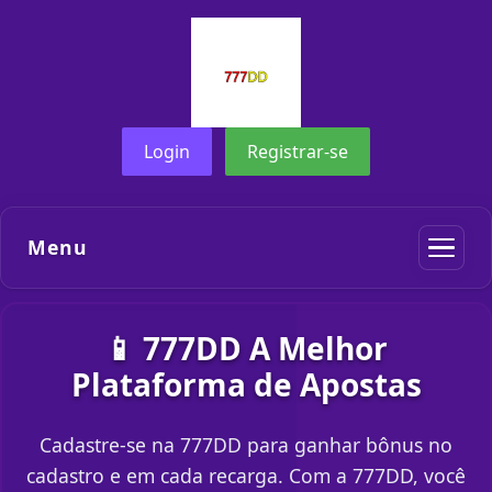
Login
Registrar-se
Menu
📱 777DD A Melhor
Plataforma de Apostas
Cadastre-se na 777DD para ganhar bônus no
cadastro e em cada recarga. Com a 777DD, você