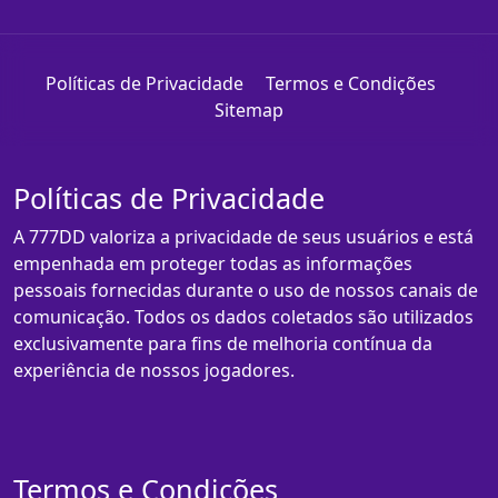
Políticas de Privacidade
Termos e Condições
Sitemap
Políticas de Privacidade
A 777DD valoriza a privacidade de seus usuários e está
empenhada em proteger todas as informações
pessoais fornecidas durante o uso de nossos canais de
comunicação. Todos os dados coletados são utilizados
exclusivamente para fins de melhoria contínua da
experiência de nossos jogadores.
Termos e Condições