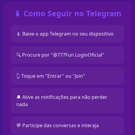
📱 Como Seguir no Telegram
📱 Baixe o app Telegram no seu dispositivo
🔍 Procure por "@777Fun LoginOficial"
👆 Toque em "Entrar" ou "Join"
🔔 Ative as notificações para não perder
nada
💬 Participe das conversas e interaja