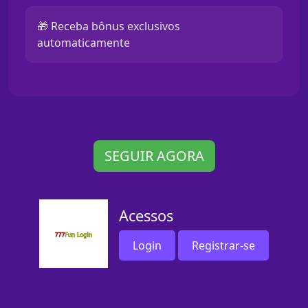
🎁 Receba bônus exclusivos
automaticamente
SEGUIR AGORA
Acessos
Login
Registrar-se