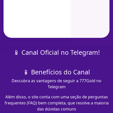
📱 Canal Oficial no Telegram!
📱 Benefícios do Canal
Descubra as vantagens de seguir a 777Gold no
Telegram
Além disso, o site conta com uma seção de perguntas
frequentes (FAQ) bem completa, que resolve a maioria
das dúvidas comuns