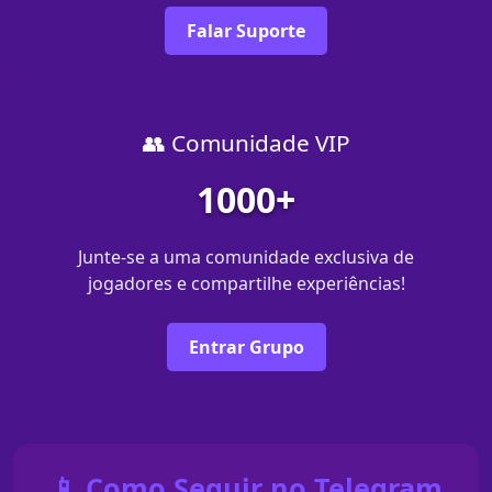
Falar Suporte
👥 Comunidade VIP
1000+
Junte-se a uma comunidade exclusiva de
jogadores e compartilhe experiências!
Entrar Grupo
📱 Como Seguir no Telegram