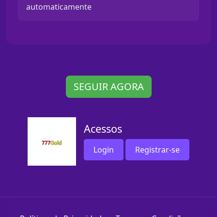
automaticamente
SEGUIR AGORA
Acessos
Login
Registrar-se