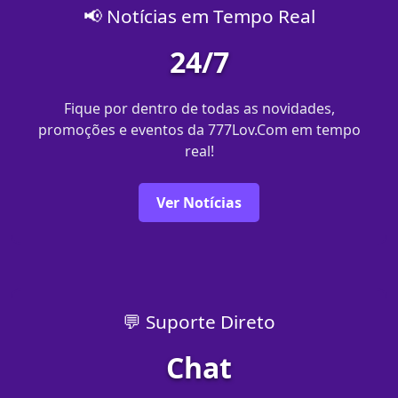
📢 Notícias em Tempo Real
24/7
Fique por dentro de todas as novidades,
promoções e eventos da 777Lov.Com em tempo
real!
Ver Notícias
💬 Suporte Direto
Chat