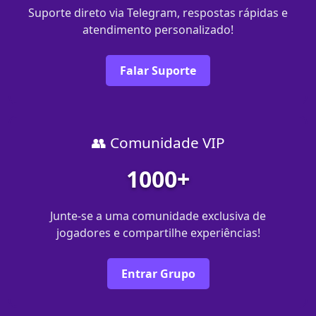
Suporte direto via Telegram, respostas rápidas e
atendimento personalizado!
Falar Suporte
👥 Comunidade VIP
1000+
Junte-se a uma comunidade exclusiva de
jogadores e compartilhe experiências!
Entrar Grupo