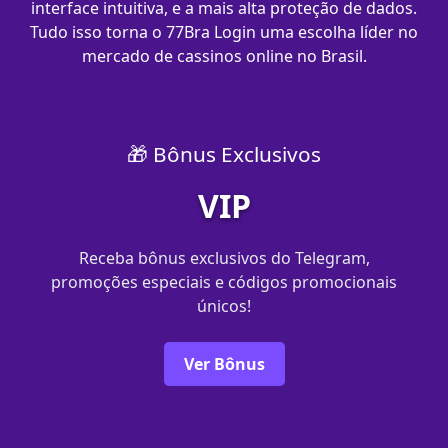
interface intuitiva, e a mais alta proteção de dados.
Tudo isso torna o 77Bra Login uma escolha líder no
mercado de cassinos online no Brasil.
🎁 Bônus Exclusivos
VIP
Receba bônus exclusivos do Telegram,
promoções especiais e códigos promocionais
únicos!
Ver Bônus