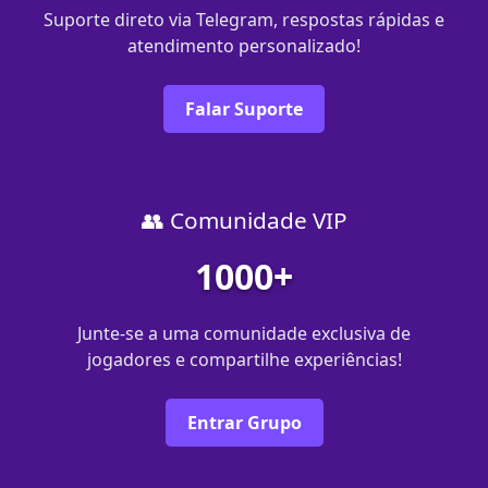
Suporte direto via Telegram, respostas rápidas e
atendimento personalizado!
Falar Suporte
👥 Comunidade VIP
1000+
Junte-se a uma comunidade exclusiva de
jogadores e compartilhe experiências!
Entrar Grupo