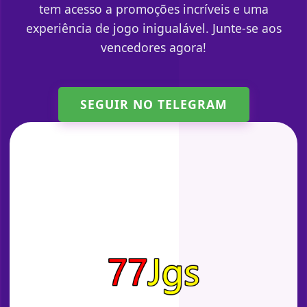
tem acesso a promoções incríveis e uma
experiência de jogo inigualável. Junte-se aos
vencedores agora!
SEGUIR NO TELEGRAM