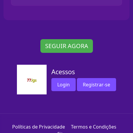
SEGUIR AGORA
Acessos
Login
Registrar-se
Políticas de Privacidade
Termos e Condições