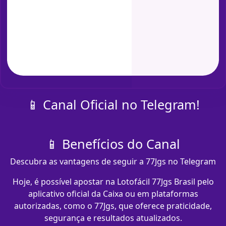
📱 Canal Oficial no Telegram!
📱 Benefícios do Canal
Descubra as vantagens de seguir a 77Jgs no Telegram
Hoje, é possível apostar na Lotofácil 77Jgs Brasil pelo
aplicativo oficial da Caixa ou em plataformas
autorizadas, como o 77Jgs, que oferece praticidade,
segurança e resultados atualizados.