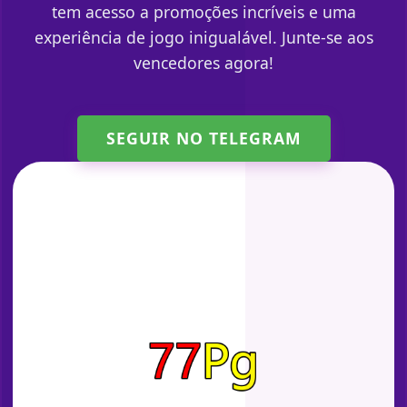
tem acesso a promoções incríveis e uma
experiência de jogo inigualável. Junte-se aos
vencedores agora!
SEGUIR NO TELEGRAM