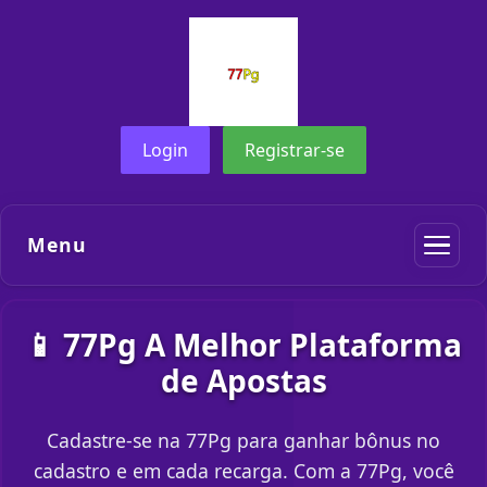
Login
Registrar-se
Menu
📱 77Pg A Melhor Plataforma
de Apostas
Cadastre-se na 77Pg para ganhar bônus no
cadastro e em cada recarga. Com a 77Pg, você