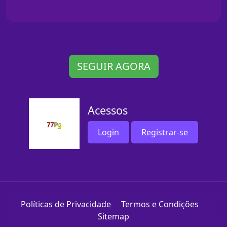
SEGUIR AGORA
Acessos
Login
Registrar-se
Políticas de Privacidade
Termos e Condições
Sitemap