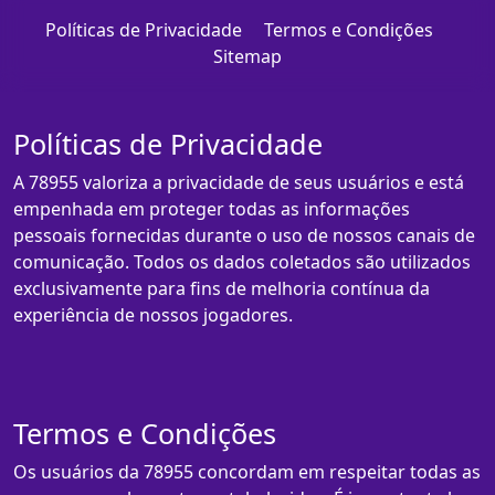
Políticas de Privacidade
Termos e Condições
Sitemap
Políticas de Privacidade
A 78955 valoriza a privacidade de seus usuários e está
empenhada em proteger todas as informações
pessoais fornecidas durante o uso de nossos canais de
comunicação. Todos os dados coletados são utilizados
exclusivamente para fins de melhoria contínua da
experiência de nossos jogadores.
Termos e Condições
Os usuários da 78955 concordam em respeitar todas as