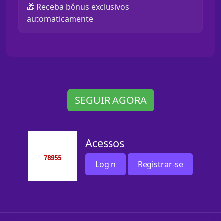
🎁 Receba bônus exclusivos
automaticamente
SEGUIR AGORA
Acessos
Login
Registrar-se