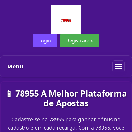
Login
Registrar-se
Menu
📱 78955 A Melhor Plataforma
de Apostas
Cadastre-se na 78955 para ganhar bônus no
cadastro e em cada recarga. Com a 78955, você