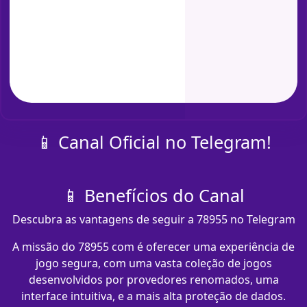
📱 Canal Oficial no Telegram!
📱 Benefícios do Canal
Descubra as vantagens de seguir a 78955 no Telegram
A missão do 78955 com​ é oferecer uma experiência de
jogo segura, com uma vasta coleção de jogos
desenvolvidos por provedores renomados, uma
interface intuitiva, e a mais alta proteção de dados.