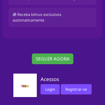
🎁 Receba bônus exclusivos
automaticamente
SEGUIR AGORA
Acessos
Login
Registrar-se