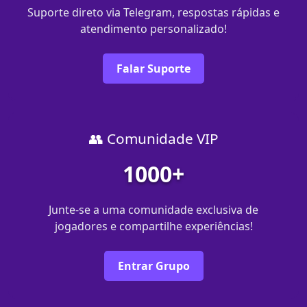
Suporte direto via Telegram, respostas rápidas e
atendimento personalizado!
Falar Suporte
👥 Comunidade VIP
1000+
Junte-se a uma comunidade exclusiva de
jogadores e compartilhe experiências!
Entrar Grupo