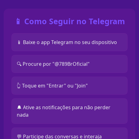
📱 Como Seguir no Telegram
📱 Baixe o app Telegram no seu dispositivo
🔍 Procure por "@789BrOficial"
👆 Toque em "Entrar" ou "Join"
🔔 Ative as notificações para não perder
nada
💬 Participe das conversas e interaja