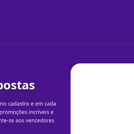
postas
no cadastro e em cada
promoções incríveis e
unte-se aos vencedores