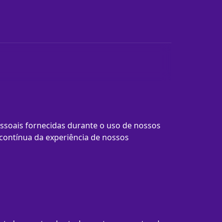
ssoais fornecidas durante o uso de nossos
 contínua da experiência de nossos