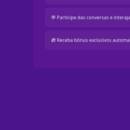
💬 Participe das conversas e interaj
🎁 Receba bônus exclusivos autom