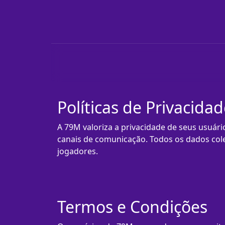
Políticas de Privacida
A 79M valoriza a privacidade de seus usuá
canais de comunicação. Todos os dados cole
jogadores.
Termos e Condições