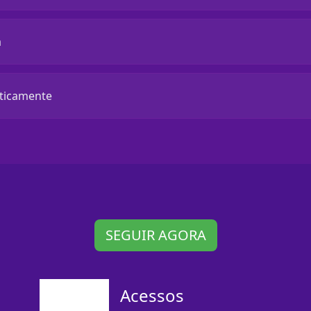
a
aticamente
SEGUIR AGORA
Acessos