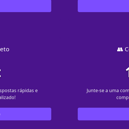
reto
👥 
t
espostas rápidas e
Junte-se a uma com
lizado!
compa
e