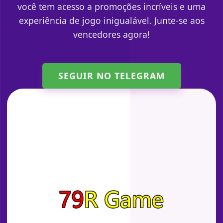
você tem acesso a promoções incríveis e uma
experiência de jogo inigualável. Junte-se aos
vencedores agora!
SEGUIR NO TELEGRAM