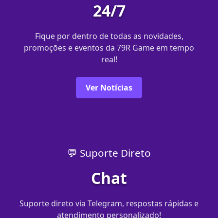
24/7
Fique por dentro de todas as novidades,
promoções e eventos da 79R Game em tempo
real!
Ver Notícias
💬 Suporte Direto
Chat
Suporte direto via Telegram, respostas rápidas e
atendimento personalizado!