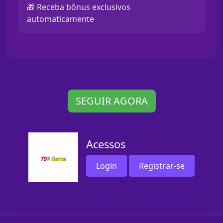
🎁 Receba bônus exclusivos
automaticamente
SEGUIR AGORA
Acessos
Login
Registrar-se