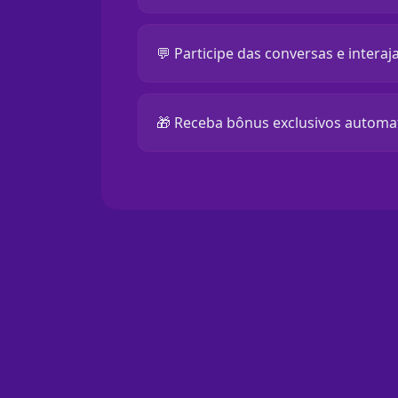
💬 Participe das conversas e interaj
🎁 Receba bônus exclusivos autom