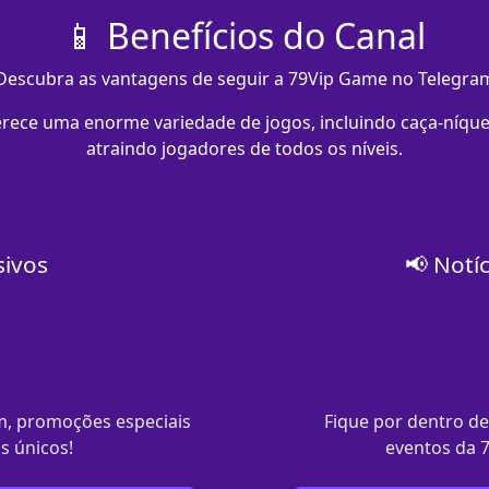
📱 Benefícios do Canal
Descubra as vantagens de seguir a 79Vip Game no Telegra
ece uma enorme variedade de jogos, incluindo caça-níqueis
atraindo jogadores de todos os níveis.
sivos
📢 Notí
m, promoções especiais
Fique por dentro d
s únicos!
eventos da 