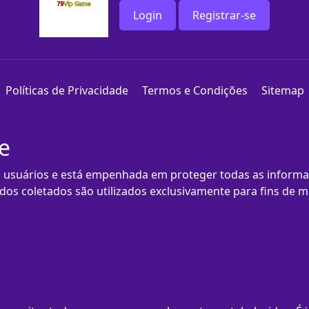
Login
Registrar-se
Políticas de Privacidade
Termos e Condições
Sitemap
de
us usuários e está empenhada em proteger todas as informa
os coletados são utilizados exclusivamente para fins de m