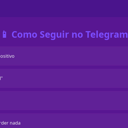
📱 Como Seguir no Telegram
ositivo
l"
erder nada