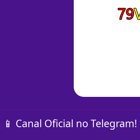
📱 Canal Oficial no Telegram!