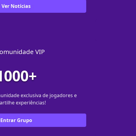
Ver Notícias
Comunidade VIP
1000+
unidade exclusiva de jogadores e
rtilhe experiências!
Entrar Grupo