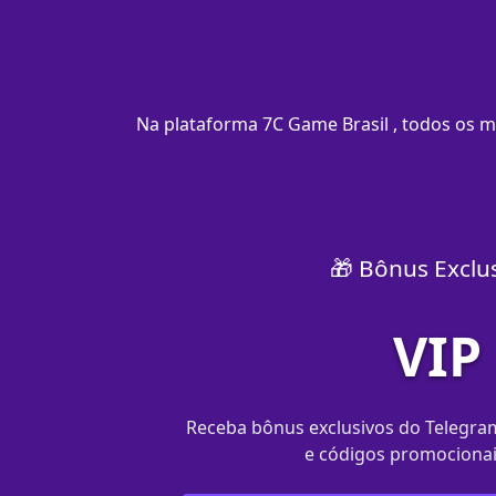
Na plataforma 7C Game Brasil , todos os 
🎁 Bônus Exclu
VIP
Receba bônus exclusivos do Telegra
e códigos promocionai