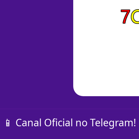
📱 Canal Oficial no Telegram!