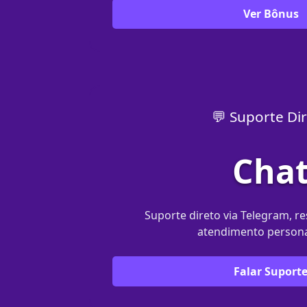
Ver Bônus
💬 Suporte Di
Cha
Suporte direto via Telegram, r
atendimento persona
Falar Suport