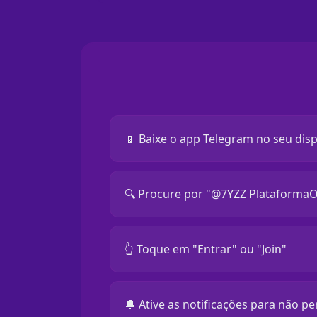
📱 Baixe o app Telegram no seu disp
🔍 Procure por "@7YZZ PlataformaOf
👆 Toque em "Entrar" ou "Join"
🔔 Ative as notificações para não p