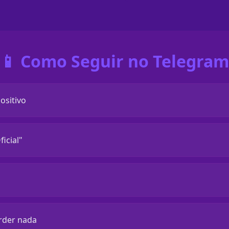
📱 Como Seguir no Telegram
ositivo
icial"
erder nada