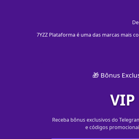
De
7YZZ Plataforma é uma das marcas mais conh
🎁 Bônus Exclu
VIP
Receba bônus exclusivos do Telegra
e códigos promocionai