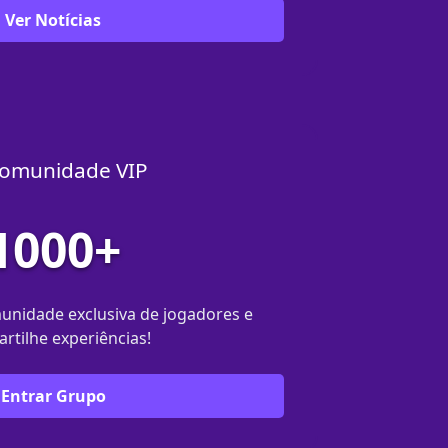
Ver Notícias
Comunidade VIP
1000+
unidade exclusiva de jogadores e
rtilhe experiências!
Entrar Grupo