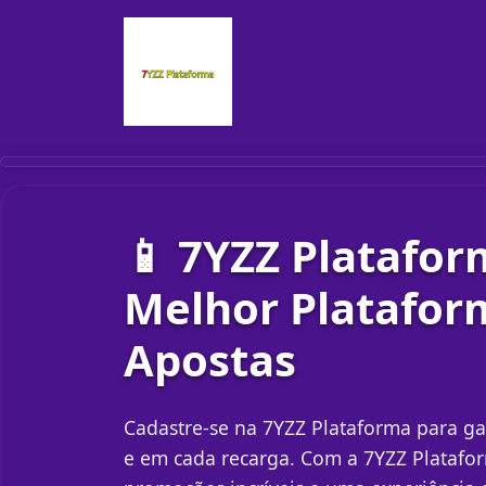
📱 7YZZ Platafor
Melhor Platafor
Apostas
Cadastre-se na 7YZZ Plataforma para g
e em cada recarga. Com a 7YZZ Platafor