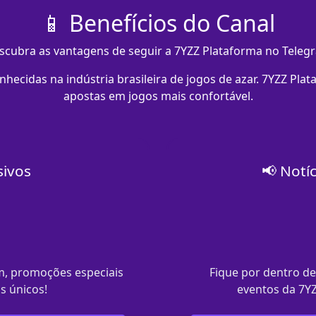
📱 Benefícios do Canal
scubra as vantagens de seguir a 7YZZ Plataforma no Teleg
ecidas na indústria brasileira de jogos de azar. 7YZZ Pla
apostas em jogos mais confortável.
sivos
📢 Notí
m, promoções especiais
Fique por dentro d
s únicos!
eventos da 7Y