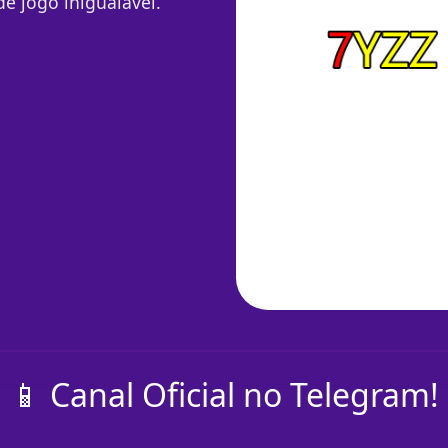
e jogo inigualável.
📱 Canal Oficial no Telegram!