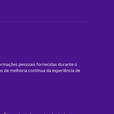
formações pessoais fornecidas durante o
ns de melhoria contínua da experiência de