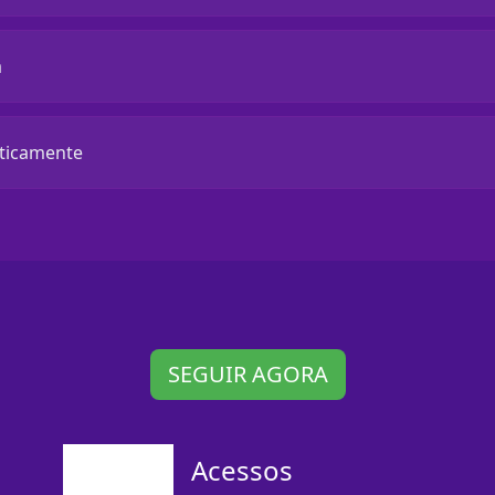
a
aticamente
SEGUIR AGORA
Acessos