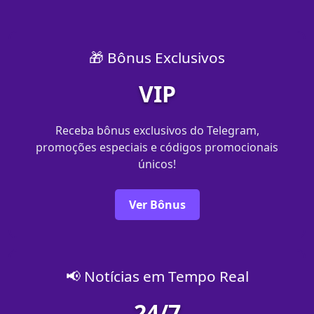
🎁 Bônus Exclusivos
VIP
Receba bônus exclusivos do Telegram,
promoções especiais e códigos promocionais
únicos!
Ver Bônus
📢 Notícias em Tempo Real
24/7