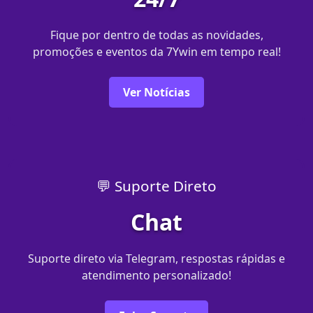
Fique por dentro de todas as novidades,
promoções e eventos da 7Ywin em tempo real!
Ver Notícias
💬 Suporte Direto
Chat
Suporte direto via Telegram, respostas rápidas e
atendimento personalizado!