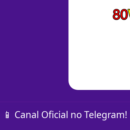
📱 Canal Oficial no Telegram!