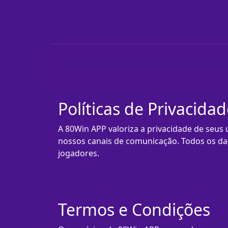
Políticas de Privacida
A 80Win APP valoriza a privacidade de seus
nossos canais de comunicação. Todos os dad
jogadores.
Termos e Condições