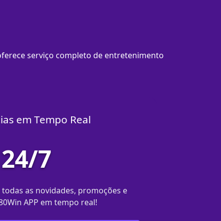
m
ferece serviço completo de entretenimento
cias em Tempo Real
24/7
e todas as novidades, promoções e
80Win APP em tempo real!