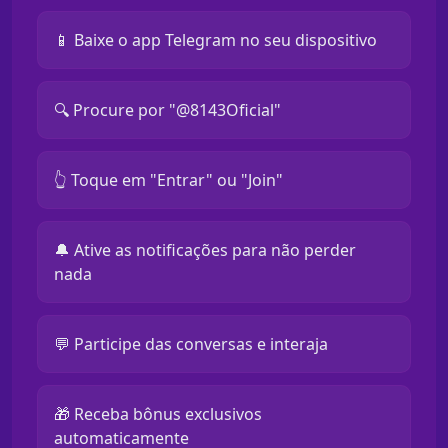
📱 Baixe o app Telegram no seu dispositivo
🔍 Procure por "@8143Oficial"
👆 Toque em "Entrar" ou "Join"
🔔 Ative as notificações para não perder
nada
💬 Participe das conversas e interaja
🎁 Receba bônus exclusivos
automaticamente