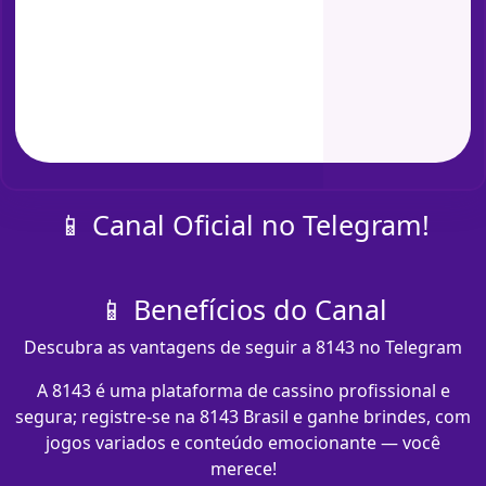
📱 Canal Oficial no Telegram!
📱 Benefícios do Canal
Descubra as vantagens de seguir a 8143 no Telegram
A 8143 é uma plataforma de cassino profissional e
segura; registre-se na 8143 Brasil e ganhe brindes, com
jogos variados e conteúdo emocionante — você
merece!