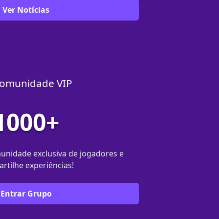
Ver Notícias
Comunidade VIP
1000+
unidade exclusiva de jogadores e
rtilhe experiências!
Entrar Grupo