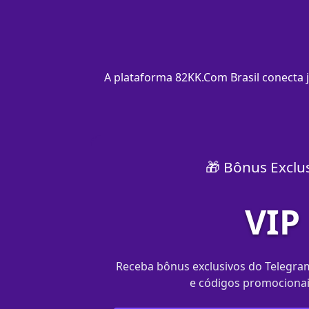
A plataforma 82KK.Com Brasil conecta
🎁 Bônus Exclu
VIP
Receba bônus exclusivos do Telegra
e códigos promocionai