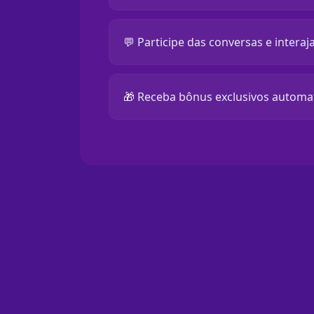
💬 Participe das conversas e interaj
🎁 Receba bônus exclusivos autom