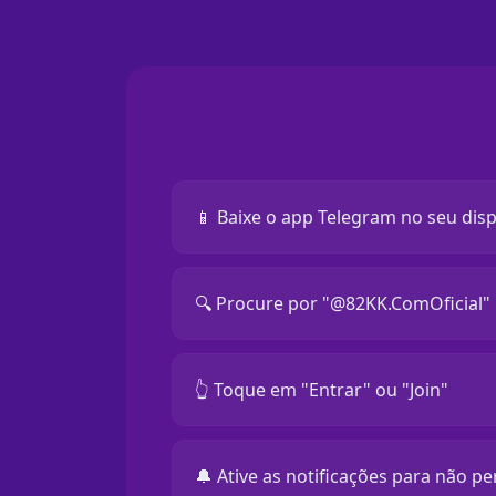
📱 Baixe o app Telegram no seu disp
🔍 Procure por "@82KK.ComOficial"
👆 Toque em "Entrar" ou "Join"
🔔 Ative as notificações para não p