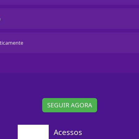
a
aticamente
SEGUIR AGORA
Acessos