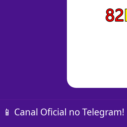
📱 Canal Oficial no Telegram!