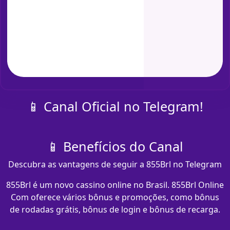
📱 Canal Oficial no Telegram!
📱 Benefícios do Canal
Descubra as vantagens de seguir a 855Brl no Telegram
855Brl é um novo cassino online no Brasil. 855Brl Online
Com oferece vários bônus e promoções, como bônus
de rodadas grátis, bônus de login e bônus de recarga.