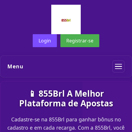
Login
Registrar-se
Menu
📱 855Brl A Melhor
Plataforma de Apostas
Cadastre-se na 855Brl para ganhar bônus no
cadastro e em cada recarga. Com a 855Brl, você