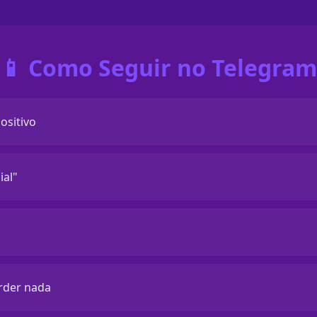
📱 Como Seguir no Telegram
ositivo
ial"
erder nada