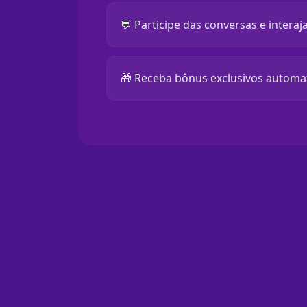
💬 Participe das conversas e interaj
🎁 Receba bônus exclusivos autom