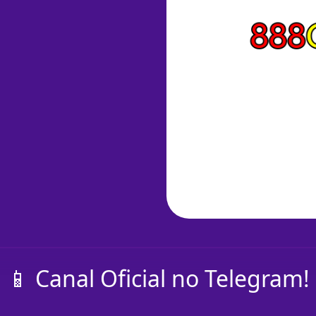
📱 Canal Oficial no Telegram!