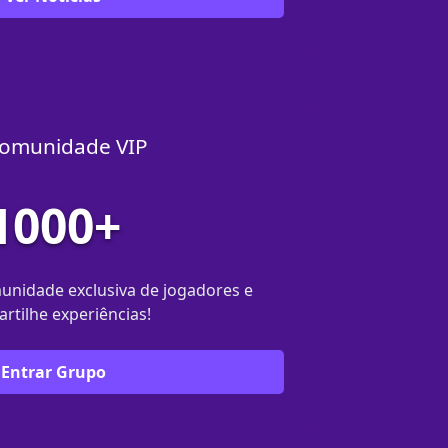
Comunidade VIP
1000+
unidade exclusiva de jogadores e
rtilhe experiências!
Entrar Grupo