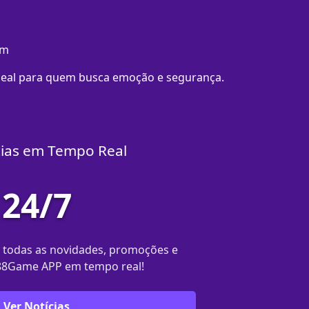
am
ideal para quem busca emoção e segurança.
cias em Tempo Real
24/7
e todas as novidades, promoções e
88Game APP em tempo real!
Ver Notícias