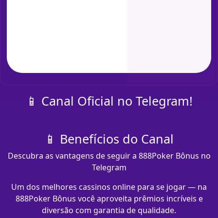
📱 Canal Oficial no Telegram!
📱 Benefícios do Canal
Descubra as vantagens de seguir a 888Poker Bônus no
Telegram
Um dos melhores cassinos online para se jogar — na
888Poker Bônus você aproveita prêmios incríveis e
diversão com garantia de qualidade.