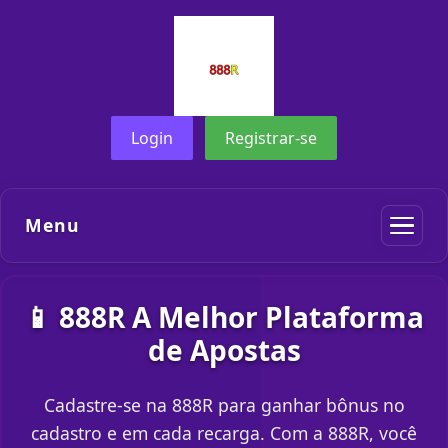
Login
Registrar-se
Menu
📱 888R A Melhor Plataforma
de Apostas
Cadastre-se na 888R para ganhar bônus no
cadastro e em cada recarga. Com a 888R, você