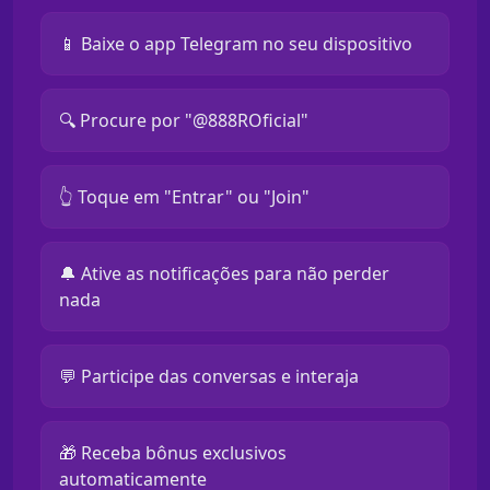
📱 Baixe o app Telegram no seu dispositivo
🔍 Procure por "@888ROficial"
👆 Toque em "Entrar" ou "Join"
🔔 Ative as notificações para não perder
nada
💬 Participe das conversas e interaja
🎁 Receba bônus exclusivos
automaticamente