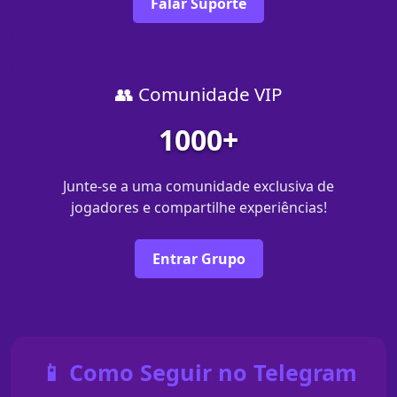
Falar Suporte
👥 Comunidade VIP
1000+
Junte-se a uma comunidade exclusiva de
jogadores e compartilhe experiências!
Entrar Grupo
📱 Como Seguir no Telegram