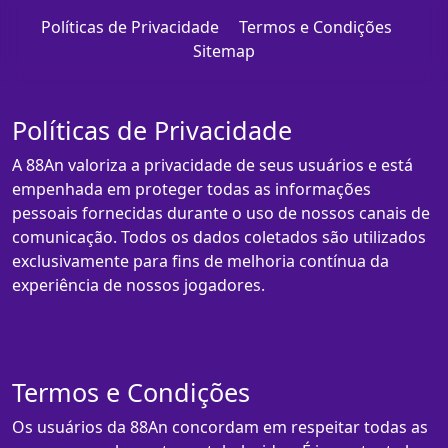
Políticas de Privacidade
Termos e Condições
Sitemap
Políticas de Privacidade
A 88An valoriza a privacidade de seus usuários e está
empenhada em proteger todas as informações
pessoais fornecidas durante o uso de nossos canais de
comunicação. Todos os dados coletados são utilizados
exclusivamente para fins de melhoria contínua da
experiência de nossos jogadores.
Termos e Condições
Os usuários da 88An concordam em respeitar todas as