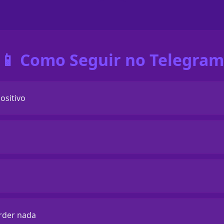
📱 Como Seguir no Telegram
ositivo
erder nada