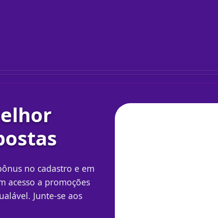
elhor
postas
bônus no cadastro e em
em acesso a promoções
ualável. Junte-se aos