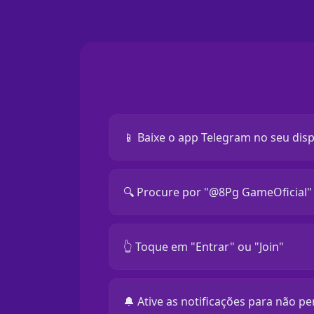
📱 Baixe o app Telegram no seu disp
🔍 Procure por "@8Pg GameOficial"
👆 Toque em "Entrar" ou "Join"
🔔 Ative as notificações para não p