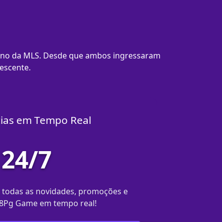
derno da MLS. Desde que ambos ingressaram
rescente.
cias em Tempo Real
24/7
e todas as novidades, promoções e
 8Pg Game em tempo real!