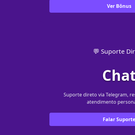
Ver Bônus
💬 Suporte Di
Cha
Suporte direto via Telegram, r
atendimento persona
Falar Suport