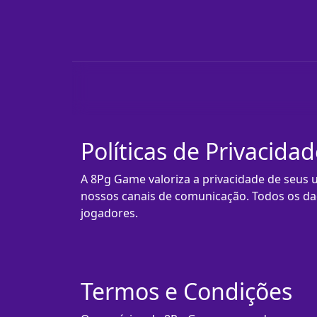
Políticas de Privacida
A 8Pg Game valoriza a privacidade de seus
nossos canais de comunicação. Todos os dad
jogadores.
Termos e Condições