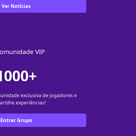
Ver Notícias
Comunidade VIP
1000+
unidade exclusiva de jogadores e
rtilhe experiências!
Entrar Grupo