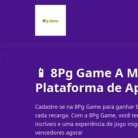
📱 8Pg Game A M
Plataforma de A
Cadastre-se na 8Pg Game para ganhar 
cada recarga. Com a 8Pg Game, você t
incríveis e uma experiência de jogo inig
vencedores agora!