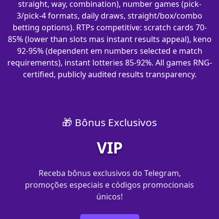
straight, way, combination), number games (pick-
3/pick-4 formats, daily draws, straight/box/combo
betting options). RTPs competitive: scratch cards 70-
85% (lower than slots mas instant results appeal), keno
92-95% (dependent em numbers selected e match
requirements), instant lotteries 85-92%. All games RNG-
certified, publicly audited results transparency.
🎁 Bônus Exclusivos
VIP
Receba bônus exclusivos do Telegram,
promoções especiais e códigos promocionais
únicos!