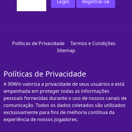
Login
Registrar-se
Políticas de Privacidade
Termos e Condições
Sitemap
Políticas de Privacidade
A 90Win valoriza a privacidade de seus usuários e está
empenhada em proteger todas as informações
pessoais fornecidas durante o uso de nossos canais de
comunicação. Todos os dados coletados são utilizados
exclusivamente para fins de melhoria contínua da
experiência de nossos jogadores.