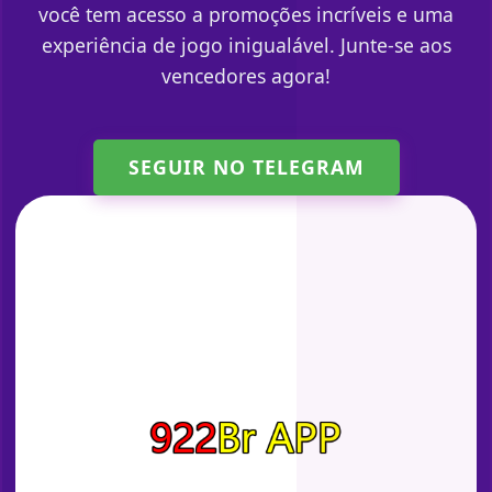
você tem acesso a promoções incríveis e uma
experiência de jogo inigualável. Junte-se aos
vencedores agora!
SEGUIR NO TELEGRAM