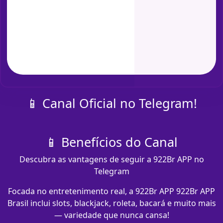
📱 Canal Oficial no Telegram!
📱 Benefícios do Canal
Descubra as vantagens de seguir a 922Br APP no
Telegram
Focada no entretenimento real, a 922Br APP 922Br APP
Brasil inclui slots, blackjack, roleta, bacará e muito mais
— variedade que nunca cansa!