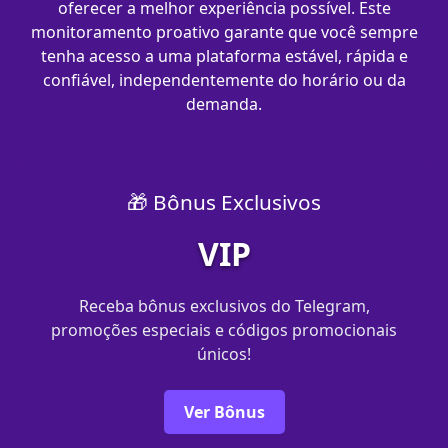
oferecer a melhor experiência possível. Este
monitoramento proativo garante que você sempre
tenha acesso a uma plataforma estável, rápida e
confiável, independentemente do horário ou da
demanda.
🎁 Bônus Exclusivos
VIP
Receba bônus exclusivos do Telegram,
promoções especiais e códigos promocionais
únicos!
Ver Bônus