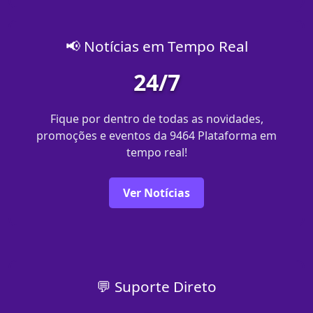
📢 Notícias em Tempo Real
24/7
Fique por dentro de todas as novidades,
promoções e eventos da 9464 Plataforma em
tempo real!
Ver Notícias
💬 Suporte Direto