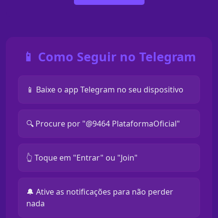
📱 Como Seguir no Telegram
📱 Baixe o app Telegram no seu dispositivo
🔍 Procure por "@9464 PlataformaOficial"
👆 Toque em "Entrar" ou "Join"
🔔 Ative as notificações para não perder
nada