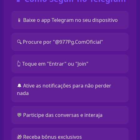
📱 Baixe o app Telegram no seu dispositivo
🔍 Procure por "@977Pg.ComOficial"
👆 Toque em "Entrar" ou "Join"
🔔 Ative as notificações para não perder
nada
💬 Participe das conversas e interaja
🎁 Receba bônus exclusivos