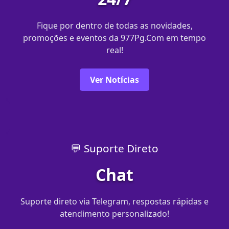
Fique por dentro de todas as novidades,
promoções e eventos da 977Pg.Com em tempo
real!
Ver Notícias
💬 Suporte Direto
Chat
Suporte direto via Telegram, respostas rápidas e
atendimento personalizado!