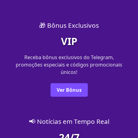
🎁 Bônus Exclusivos
VIP
Receba bônus exclusivos do Telegram,
promoções especiais e códigos promocionais
únicos!
Ver Bônus
📢 Notícias em Tempo Real
24/7