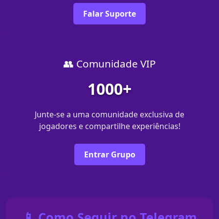
Falar Suporte
👥 Comunidade VIP
1000+
Junte-se a uma comunidade exclusiva de
jogadores e compartilhe experiências!
Entrar Grupo
📱 Como Seguir no Telegram